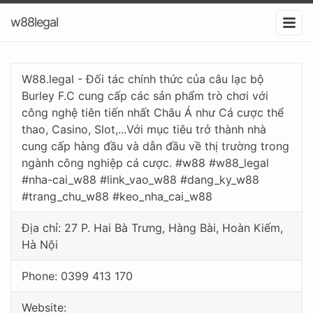
w88legal
W88.legal - Đối tác chính thức của câu lạc bộ
Burley F.C cung cấp các sản phẩm trò chơi với
công nghệ tiên tiến nhất Châu Á như Cá cược thể
thao, Casino, Slot,...Với mục tiêu trở thành nhà
cung cấp hàng đầu và dẫn đầu về thị trường trong
ngành công nghiệp cá cược. #w88 #w88_legal
#nha-cai_w88 #link_vao_w88 #dang_ky_w88
#trang_chu_w88 #keo_nha_cai_w88
Địa chỉ: 27 P. Hai Bà Trưng, Hàng Bài, Hoàn Kiếm,
Hà Nội
Phone: 0399 413 170
Website: